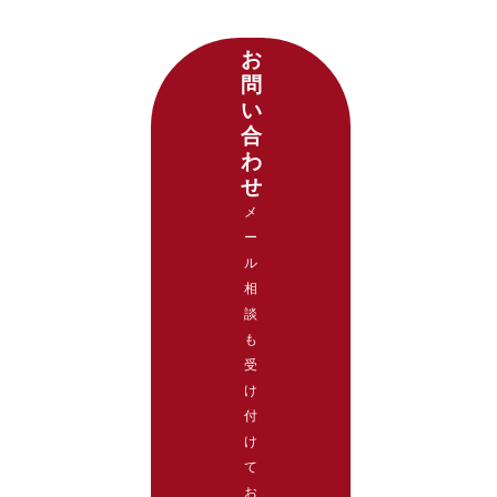
お
問
い
合
わ
せ
メ
ー
ル
相
談
も
受
け
付
け
て
お