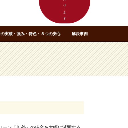
り
ま
す
所の実績・強み・特色・５つの安心
解決事例
ローン「以外」の借金を大幅に減額する